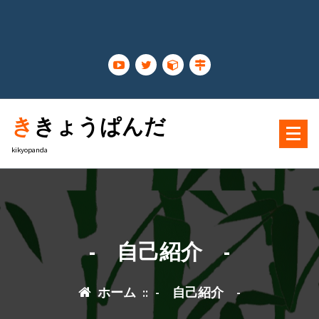
コ
ン
テ
ン
ツ
に
ス
ききょうぱんだ
キ
ッ
kikyopanda
プ
- 自己紹介 -
ホーム
::
- 自己紹介 -