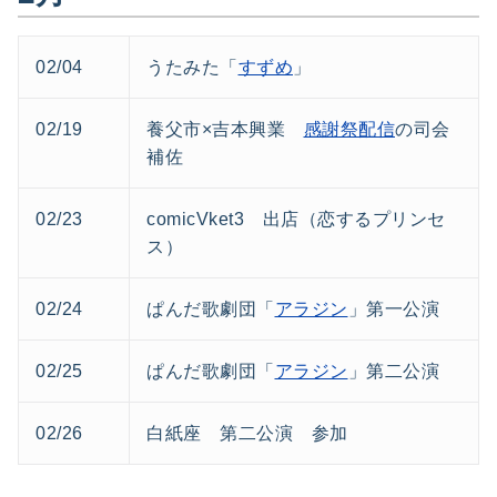
02/04
うたみた「
すずめ
」
02/19
養父市×吉本興業
感謝祭配信
の司会
補佐
02/23
comicVket3 出店（恋するプリンセ
ス）
02/24
ぱんだ歌劇団「
アラジン
」第一公演
02/25
ぱんだ歌劇団「
アラジン
」第二公演
02/26
白紙座 第二公演 参加