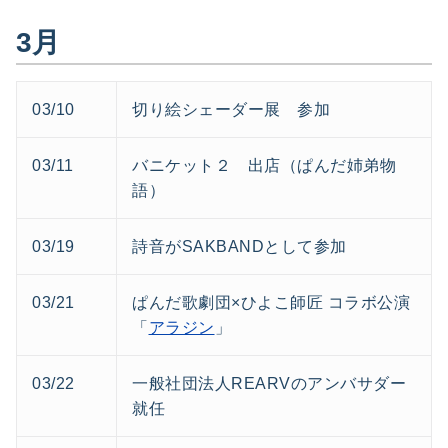
3月
03/10
切り絵シェーダー展 参加
03/11
バニケット２ 出店（ぱんだ姉弟物
語）
03/19
詩音がSAKBANDとして参加
03/21
ぱんだ歌劇団×ひよこ師匠 コラボ公演
「
アラジン
」
03/22
一般社団法人REARVのアンバサダー
就任