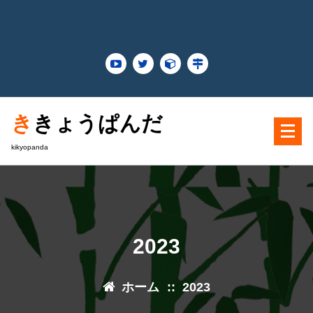
コ
ン
テ
ン
ツ
に
ス
ききょうぱんだ
キ
ッ
kikyopanda
プ
2023
ホーム
::
2023