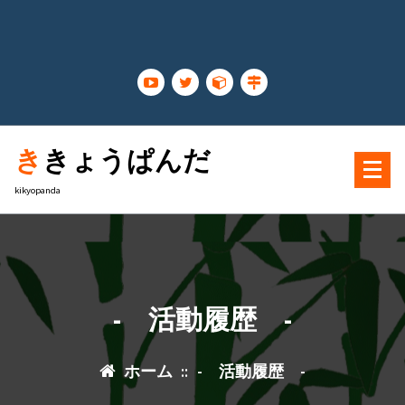
コ
ン
テ
ン
ツ
に
ス
ききょうぱんだ
キ
ッ
kikyopanda
プ
- 活動履歴 -
ホーム
::
- 活動履歴 -