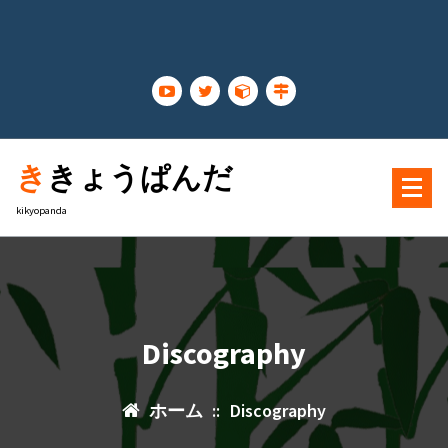
コ
ン
テ
ン
ツ
に
ス
ききょうぱんだ
キ
ッ
kikyopanda
プ
Discography
ホーム
::
Discography